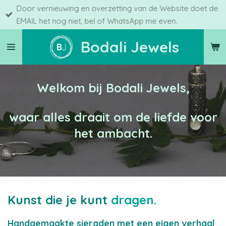
Door vernieuwing en overzetting van de Website doet de
Ga
EMAIL het nog niet, bel of WhatsApp me even.
direct
naar
Bodali Jewels
de
hoofdinhoud
Welkom bij Bodali Jewels,
waar alles draait om de liefde voor
het ambacht.
Kunst die je kunt
dragen.
Handgemaakte sieraden met een eigen verhaal