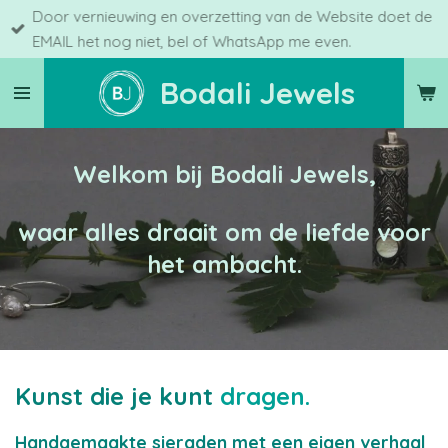
Door vernieuwing en overzetting van de Website doet de
Ga
EMAIL het nog niet, bel of WhatsApp me even.
direct
naar
Bodali Jewels
de
hoofdinhoud
Welkom bij Bodali Jewels,
waar alles draait om de liefde voor
het ambacht.
Kunst die je kunt
dragen.
Handgemaakte sieraden met een eigen verhaal