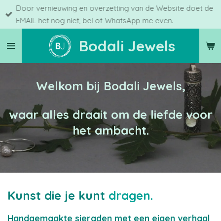
Door vernieuwing en overzetting van de Website doet de
Ga
EMAIL het nog niet, bel of WhatsApp me even.
direct
naar
Bodali Jewels
de
hoofdinhoud
Welkom bij Bodali Jewels,
waar alles draait om de liefde voor
het ambacht.
Kunst die je kunt
dragen.
Handgemaakte sieraden met een eigen verhaal