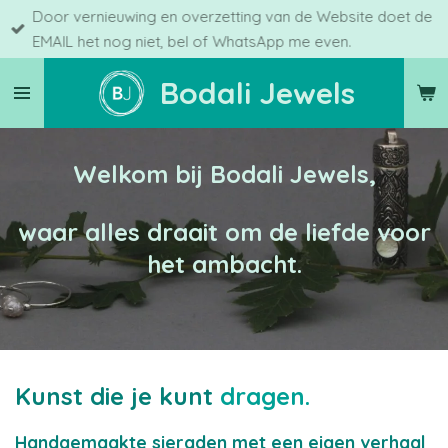
Door vernieuwing en overzetting van de Website doet de
Ga
EMAIL het nog niet, bel of WhatsApp me even.
direct
naar
Bodali Jewels
de
hoofdinhoud
Welkom bij Bodali Jewels,
waar alles draait om de liefde voor
het ambacht.
Kunst die je kunt
dragen.
Handgemaakte sieraden met een eigen verhaal