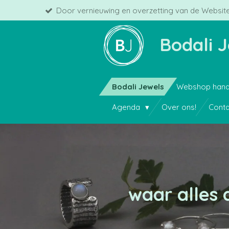
Door vernieuwing en overzetting van de Website
Ga
direct
naar
Bodali 
de
hoofdinhoud
Bodali Jewels
Webshop hand
Agenda
Over ons!
Conta
waar alles 