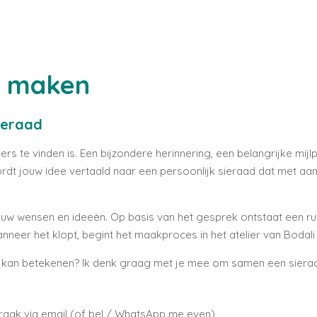
n maken
ieraad
s te vinden is. Een bijzondere herinnering, een belangrijke mij
s wordt jouw idee vertaald naar een persoonlijk sieraad dat met 
ouw wensen en ideeën. Op basis van het gesprek ontstaat een ru
nneer het klopt, begint het maakproces in het atelier van Bodali
e kan betekenen? Ik denk graag met je mee om samen een sieraa
aak via email (of bel / WhatsApp me even)