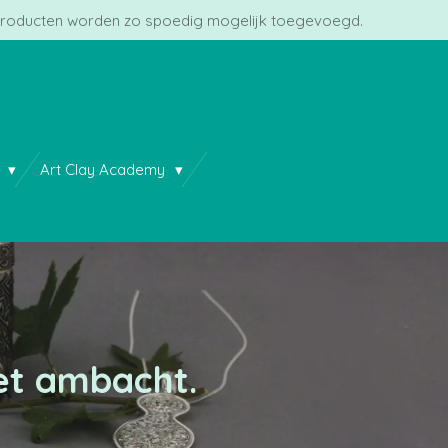
roducten worden zo spoedig mogelijk toegevoegd.
n
Art Clay Academy
het ambacht.