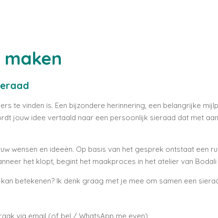
n maken
ieraad
s te vinden is. Een bijzondere herinnering, een belangrijke mij
s wordt jouw idee vertaald naar een persoonlijk sieraad dat met 
ouw wensen en ideeën. Op basis van het gesprek ontstaat een ru
nneer het klopt, begint het maakproces in het atelier van Bodali
e kan betekenen? Ik denk graag met je mee om samen een sieraa
aak via email (of bel / WhatsApp me even)