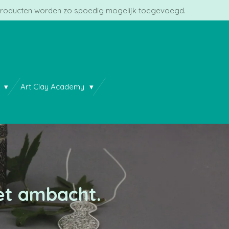
roducten worden zo spoedig mogelijk toegevoegd.
n
Art Clay Academy
het ambacht.