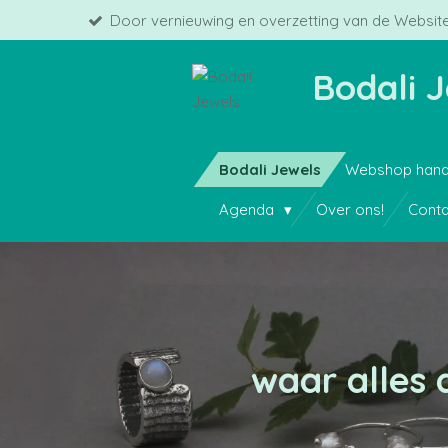
Door vernieuwing en overzetting van de Website
Ga
direct
naar
Bodali 
de
hoofdinhoud
Bodali Jewels
Webshop hand
Agenda
Over ons!
Conta
waar alles 