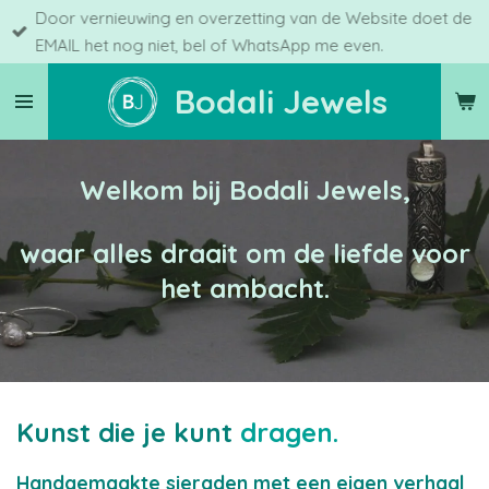
Door vernieuwing en overzetting van de Website doet de
Ga
EMAIL het nog niet, bel of WhatsApp me even.
direct
naar
Bodali Jewels
de
hoofdinhoud
Welkom bij Bodali Jewels,
waar alles draait om de liefde voor
het ambacht.
Kunst die je kunt
dragen.
Handgemaakte sieraden met een eigen verhaal