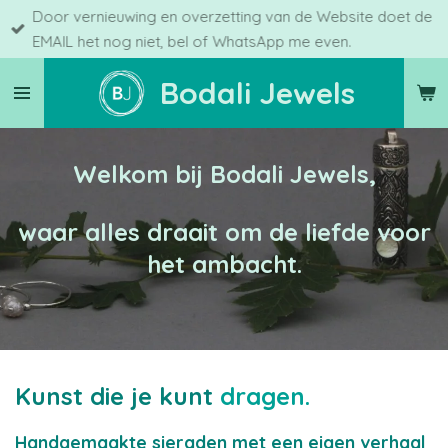
Door vernieuwing en overzetting van de Website doet de
Ga
EMAIL het nog niet, bel of WhatsApp me even.
direct
naar
Bodali Jewels
de
hoofdinhoud
Welkom bij Bodali Jewels,
waar alles draait om de liefde voor
het ambacht.
Kunst die je kunt
dragen.
Handgemaakte sieraden met een eigen verhaal