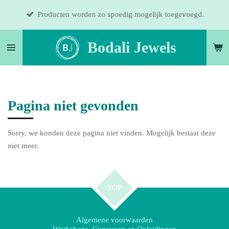
Ga
Producten worden zo spoedig mogelijk toegevoegd.
direct
naar
Bodali Jewels
de
hoofdinhoud
Pagina niet gevonden
Sorry, we konden deze pagina niet vinden. Mogelijk bestaat deze
niet meer.
TOP
Algemene voorwaarden