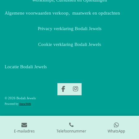
Workshops, Cursussen en Opleidingen
Algemene voorwaarden verkoop, maatwerk en opdrachten
Privacy verklaring Bodali Jewels
Cookie verklaring Bodali Jewels
Locatie Bodali Jewels
F
I
a
n
© 2026 Bodali Jewels
c
s
Powered by
JouwWeb
e
t
b
a
o
g
o
r
k
a
E-mailadres
Telefoonnummer
WhatsApp
m